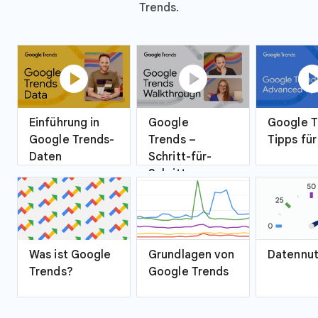
Trends.
play_circle
play_circle
play_ci
Einführung in
Google
Google T
Google Trends-
Trends –
Tipps für
Daten
Schritt-für-
Schritt-
Anleitung
Was ist Google
Grundlagen von
Datennu
Trends?
Google Trends