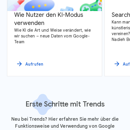
Wie Nutzer den KI-Modus
Search
verwenden
Kann man
künstleri
Wie KI die Art und Weise verändert, wie
vereinen?
wir suchen – neue Daten vom Google-
Nadieh Br
Team
ehrgeizig
Google T
Vogelbeo
arrow_forward
arrow_forward
Aufrufen
Auf
Erste Schritte mit Trends
Neu bei Trends? Hier erfahren Sie mehr über die
Funktionsweise und Verwendung von Google