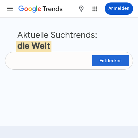
Trends
maps
Anmelden
Google Trends
Aktuelle Suchtrends:
die Welt
Entdecken